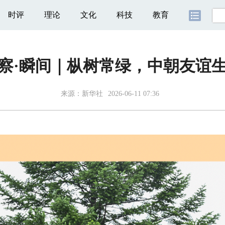
时评
理论
文化
科技
教育
察·瞬间｜枞树常绿，中朝友谊
来源：
新华社
2026-06-11 07:36