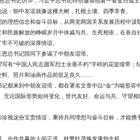
正恩总书记访华，习近平总书记特别邀请他看一看金日成
地说：朝中友谊就像这棵大树，扎根土壤、四季常青。
理想信念和奋斗目标，从两党两国关系发展历程中汲取
民族解放的峥嵘岁月中休戚与共、生死相依，在各自社
了牢不可破的深厚情谊。
恩总书记陪同下参谒了中朝友谊塔。
有“中国人民志愿军烈士永垂不朽”字样的花篮缎带；
史料、照片和油画作品前驻足良久……
都来到中朝友谊塔，都在署名文章中以“金”为喻形容中
”。无论国际形势如何变化，世代友好、命运与共、守望
视这份宝贵情谊，秉持共同理想与奋斗目标，才能携手
、合作共赢的人间正道，枝繁叶茂焕发蓬勃生机。