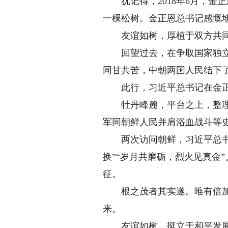
犹记得，2018年6月，金
一棵松树。金正恩总书记感慨
友谊如树，厚植于双方共同的
回望过去，在争取国家独立和
同甘共苦，中朝两国人民结下
此行，习近平总书记在金正
牡丹峰麓，平台之上，整理写
军同朝鲜人民并肩浴血战斗等
两次访问朝鲜，习近平总书记
换”“岁月共磨砺，烈火见真金
征。
根之茂者其实遂。唯有倍加珍
来。
友谊如树，挺立于和平发展