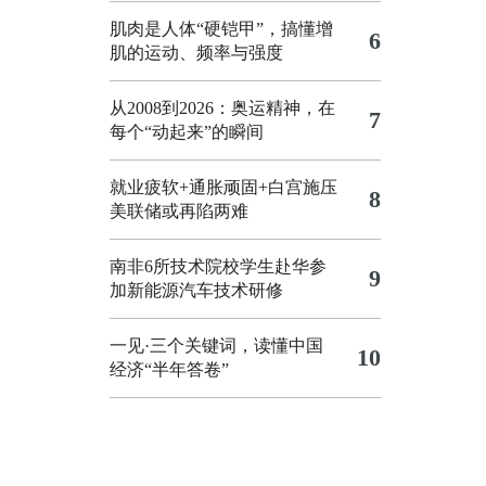
肌肉是人体“硬铠甲”，搞懂增
6
肌的运动、频率与强度
从2008到2026：奥运精神，在
7
每个“动起来”的瞬间
就业疲软+通胀顽固+白宫施压
8
美联储或再陷两难
南非6所技术院校学生赴华参
9
加新能源汽车技术研修
一见·三个关键词，读懂中国
10
经济“半年答卷”