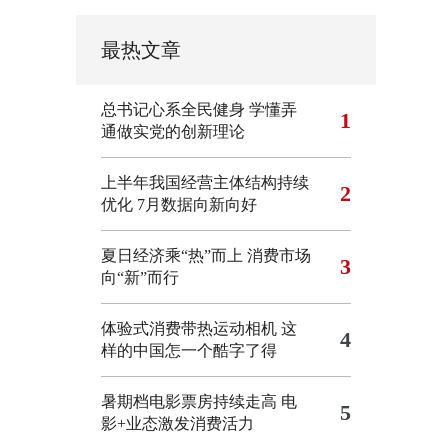
最热文章
总书记心系全民健身
学懂弄
1
通做实党的创新理论
上半年我国经营主体结构持续
2
优化
7月数据向新向好
夏日经济乘“热”而上 消费市场
3
向“新”而行
体验式消费带热运动相机
这
4
样的中国怎一个酷字了得
暑期档电影票房持续走高 电
5
影+业态激发消费活力