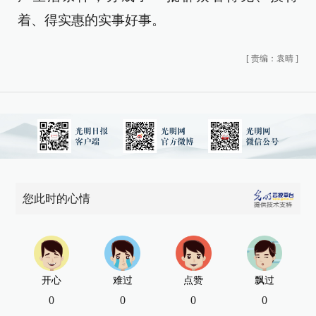
着、得实惠的实事好事。
[
责编：袁晴
]
您此时的心情
开心
难过
点赞
飘过
0
0
0
0