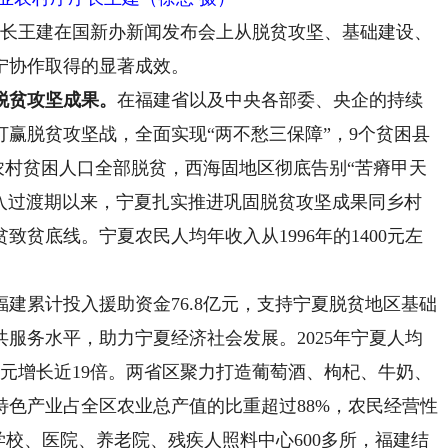
长王建在国新办新闻发布会上从脱贫攻坚、基础建设、
宁协作取得的显著成效。
脱贫攻坚成果。
在福建省以及中央各部委、央企的持续
赢脱贫攻坚战，全面实现“两不愁三保障”，9个贫困县
3万农村贫困人口全部脱贫，西海固地区彻底告别“苦瘠甲天
进入过渡期以来，宁夏扎实推进巩固脱贫攻坚成果同乡村
贫底线。宁夏农民人均年收入从1996年的1400元左
福建累计投入援助资金76.8亿元，支持宁夏脱贫地区基础
服务水平，助力宁夏经济社会发展。2025年宁夏人均
3926元增长近19倍。两省区聚力打造葡萄酒、枸杞、牛奶、
色产业占全区农业总产值的比重超过88%，农民经营性
学校、医院、养老院、残疾人照料中心600多所，福建结