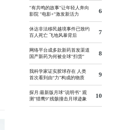
"有共鸣的故事"让年轻人奔向
6
影院
"电影+"激发新活力
休达非法移民越境事件已致约
7
百人死亡
飞地风暴背后
网络平台成多款新药首发渠道
8
国产新药为何被全球"扫货"
我科学家证实胶球存在 人类
9
首次看到由“力”构成的物质
探月:最新版月球"说明书"
观
10
测"猎鹰9"残骸撞击月球迹象