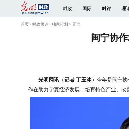
时政
国际
时评
理
首页
>
时政频道
>
独家策划
>
正文
闽宁协作
光明网讯（记者 丁玉冰）
今年是闽宁协
作在助力宁夏经济发展、培育特色产业、改