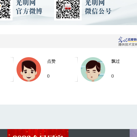
点赞
飘过
0
0