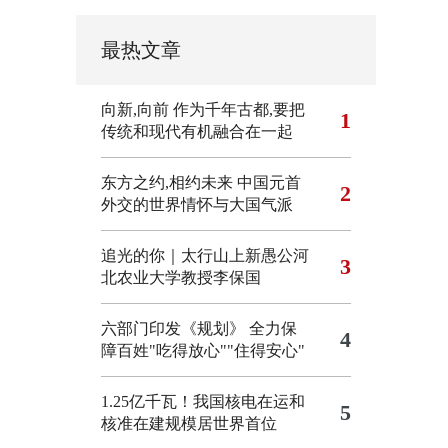
最热文章
向新,向前
作为千年古都,要把
1
传统和现代有机融合在一起
东方之约,相约未来 中国元首
2
外交的世界情怀与大国气派
追光的你｜太行山上新愚公河
3
北农业大学教授李保国
六部门印发《规划》 全力保
4
障百姓"吃得放心""住得安心"
1.25亿千瓦！我国核电在运和
5
核准在建规模居世界首位