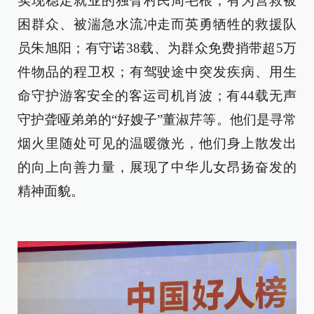
实现稳定就业的独臂村民周毛根；有为营救被
困群众、被湍急水流冲走而英勇牺牲的救援队
员朱旭阳；有守诺38载、为群众免费捎带超5万
件物品的程卫权；有驾驶途中突发疾病、用生
命守护游客安全的客运司机肖波；有44载无声
守护聋哑弟弟的“好嫂子”董淑芹等。他们是寻常
烟火里随处可见的温暖微光，他们身上散发出
的向上向善力量，展现了中华儿女昂扬奋发的
精神面貌。