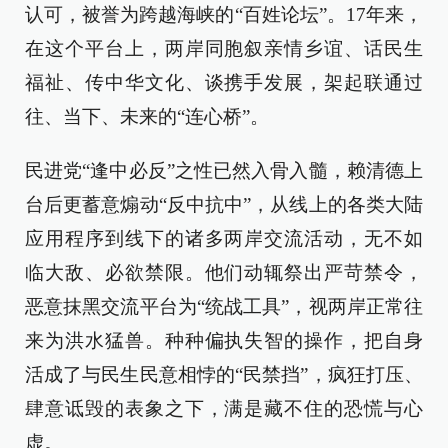
认可，被誉为跨越海峡的“百姓论坛”。17年来，
在这个平台上，两岸同胞叙亲情乡谊、话民生
福祉、传中华文化、谈携手发展，架起联通过
往、当下、未来的“连心桥”。
民进党“逢中必反”之性已然入骨入髓，赖清德上
台后更蓄意煽动“反中抗中”，从线上的各类大陆
应用程序到线下的诸多两岸交流活动，无不如
临大敌、必欲禁限。他们动辄祭出严苛禁令，
恶意抹黑交流平台为“统战工具”，视两岸正常往
来为洪水猛兽。种种偏执失智的操作，把自身
活成了与民生民意相悖的“民禁挡”，疯狂打压、
肆意诋毁的表象之下，满是藏不住的恐慌与心
虚。