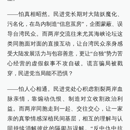
——怕真相昭然。民进党长期对大陆妖魔化、
污名化，在岛内制造“信息茧房”，企图蒙蔽、误
导台湾民众。而两岸交流往来尤其海峡论坛这
类同胞面对面的直接互动，让台湾民众亲身感
受大陆发展活力与包容善意，更让“台独”势力苦
心经营的虚假叙事不攻自破。谎言骗局被戳
穿，民进党当局能不恐惧？
——怕人心相通。民进党处心积虑割裂两岸血
脉亲情，靠煽动仇恨、制造对立收割政治利
益。而两岸同胞走到一起、交往交心，让一家
亲的真挚情感深植民间基层，相互的理解与认
同持续消解彼此的隔阂与误解。“反中仇中抗