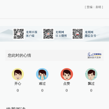
[
责编：袁晴
]
您此时的心情
开心
难过
点赞
飘过
0
0
0
0