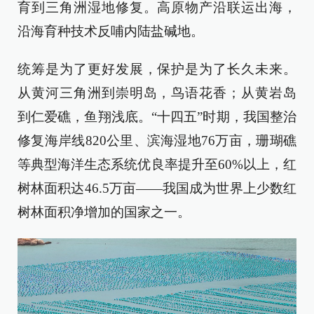
育到三角洲湿地修复。高原物产沿联运出海，
沿海育种技术反哺内陆盐碱地。
统筹是为了更好发展，保护是为了长久未来。
从黄河三角洲到崇明岛，鸟语花香；从黄岩岛
到仁爱礁，鱼翔浅底。“十四五”时期，我国整治
修复海岸线820公里、滨海湿地76万亩，珊瑚礁
等典型海洋生态系统优良率提升至60%以上，红
树林面积达46.5万亩——我国成为世界上少数红
树林面积净增加的国家之一。