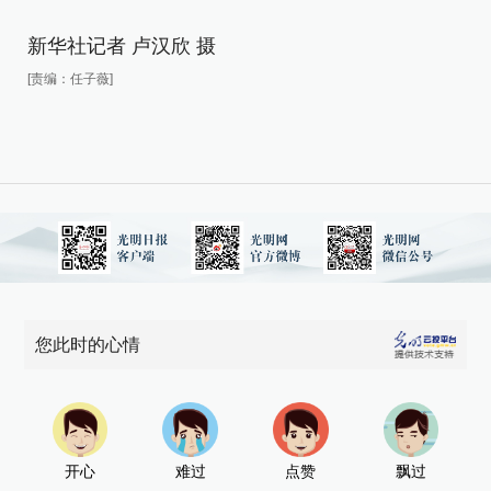
新华社记者 卢汉欣 摄
新
[责编：任子薇]
[责
您此时的心情
开心
难过
点赞
飘过