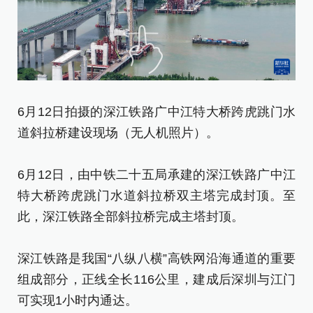
6月12日拍摄的深江铁路广中江特大桥跨虎跳门水
6
道斜拉桥建设现场（无人机照片）。
道
6月12日，由中铁二十五局承建的深江铁路广中江
6
特大桥跨虎跳门水道斜拉桥双主塔完成封顶。至
特
此，深江铁路全部斜拉桥完成主塔封顶。
此
深江铁路是我国“八纵八横”高铁网沿海通道的重要
深
组成部分，正线全长116公里，建成后深圳与江门
组
可实现1小时内通达。
可