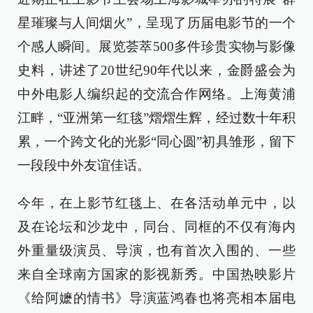
星璀璨与人间烟火”，呈现了历届电影节的一个
个感人瞬间。展览荟萃500多件珍贵实物与影像
史料，讲述了20世纪90年代以来，金爵盛会为
中外电影人编织起的交流合作网络。上海黄浦
江畔，“亚洲第一红毯”熠熠生辉，经过数十年积
累，一个跨文化的光影“同心圆”初具雏形，留下
一段段中外友谊佳话。
今年，在上影节红毯上、在各活动单元中，以
及在论坛和沙龙中，同台、同框的不仅有海内
外重量级演员、导演，也有首次入围的、一些
来自全球南方国家的影视新秀。中国热映影片
《给阿嬷的情书》导演蓝鸿春也将亮相本届电