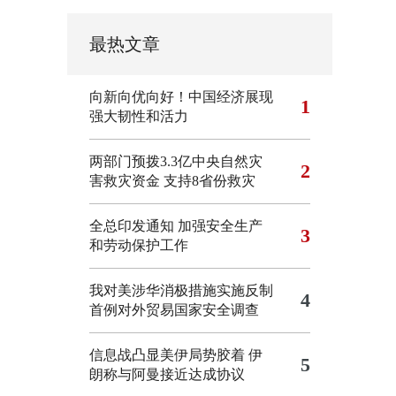
最热文章
向新向优向好！中国经济展现
1
强大韧性和活力
两部门预拨3.3亿中央自然灾
2
害救灾资金 支持8省份救灾
全总印发通知 加强安全生产
3
和劳动保护工作
我对美涉华消极措施实施反制
4
首例对外贸易国家安全调查
信息战凸显美伊局势胶着
伊
5
朗称与阿曼接近达成协议