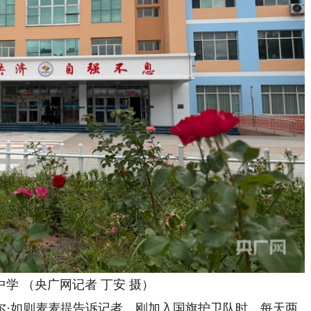
学 （央广网记者 丁安 摄）
·如则麦麦提告诉记者，刚加入国旗护卫队时，每天两