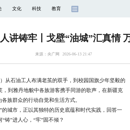
论
文化
科技
教育
人人讲铸牢丨戈壁“油城”汇真情 
来源：
央广网
2026-06-13 21:47
）从石油工人布满老茧的双手，到校园国旗少年坚毅的
笑，到雅丹地貌中各族游客携手同游的歌声，在新疆克
为各族群众的行动自觉和生活方式。
的城市，正以其独特的历史底蕴和时代实践，回答一
“铸”进人心，“牢”固不倾？