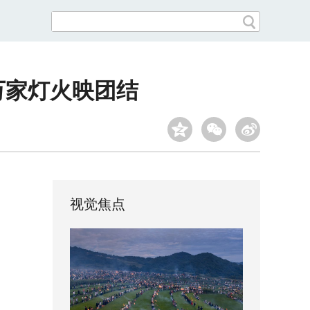
万家灯火映团结
视觉焦点