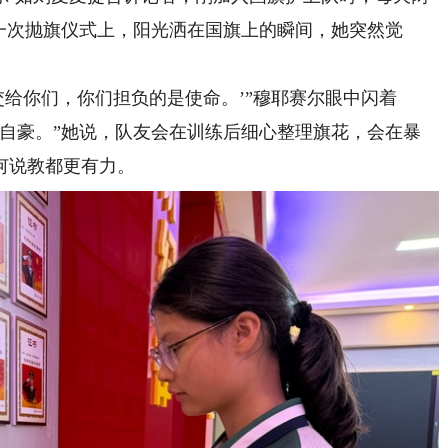
一次抛旗仪式上，阳光洒在国旗上的瞬间，她突然觉
给你们，你们担负的是使命。’”穆耶赛尔眼中闪着
别自豪。”她说，队友会在训练后细心整理旗花，会在暴
何说教都更有力。