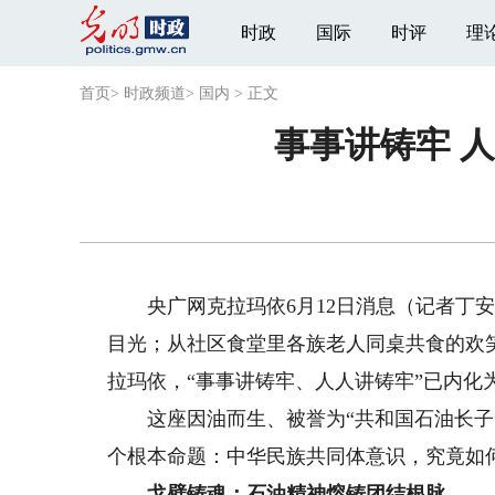
时政
国际
时评
理
首页
>
时政频道
>
国内
>
正文
事事讲铸牢 
央广网克拉玛依6月12日消息（记者丁安
目光；从社区食堂里各族老人同桌共食的欢
拉玛依，“事事讲铸牢、人人讲铸牢”已内化
这座因油而生、被誉为“共和国石油长子”
个根本命题：中华民族共同体意识，究竟如何
戈壁铸魂：石油精神熔铸团结根脉