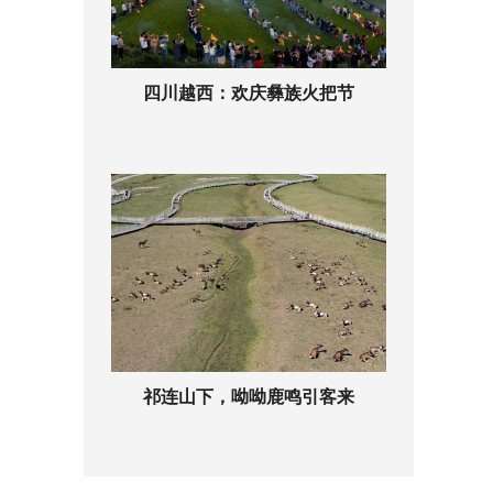
四川越西：欢庆彝族火把节
祁连山下，呦呦鹿鸣引客来