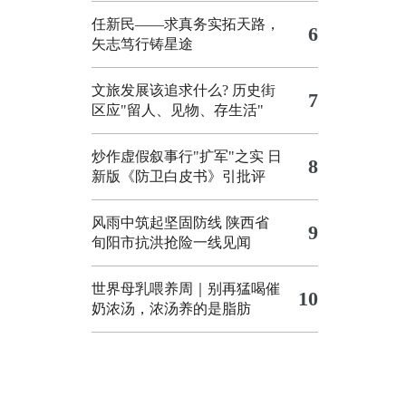
任新民——求真务实拓天路，
6
矢志笃行铸星途
文旅发展该追求什么?
历史街
7
区应"留人、见物、存生活"
炒作虚假叙事行"扩军"之实
日
8
新版《防卫白皮书》引批评
风雨中筑起坚固防线 陕西省
9
旬阳市抗洪抢险一线见闻
世界母乳喂养周｜别再猛喝催
10
奶浓汤，浓汤养的是脂肪