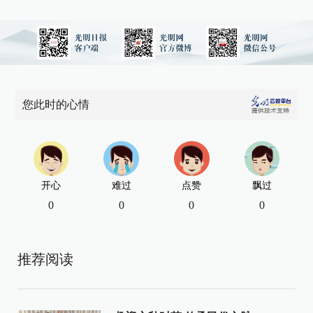
您此时的心情
开心
难过
点赞
飘过
0
0
0
0
推荐阅读