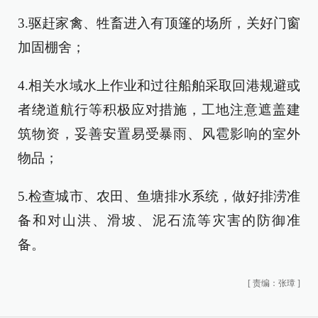
3.驱赶家禽、牲畜进入有顶篷的场所，关好门窗
加固棚舍；
4.相关水域水上作业和过往船舶采取回港规避或
者绕道航行等积极应对措施，工地注意遮盖建
筑物资，妥善安置易受暴雨、风雹影响的室外
物品；
5.检查城市、农田、鱼塘排水系统，做好排涝准
备和对山洪、滑坡、泥石流等灾害的防御准
备。
[
责编：张璋
]