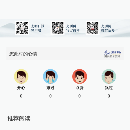
您此时的心情
开心
难过
点赞
飘过
0
0
0
0
推荐阅读