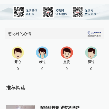
您此时的心情
开心
难过
点赞
飘过
0
0
0
0
推荐阅读
探秘科技馆 逐梦科学路