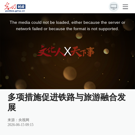
This
is
a
The media could not be loaded, either because the server or
modal
window.
network failed or because the format is not supported.
多项措施促进铁路与旅游融合发
展
来源：
央视网
2026-06-15 09:15