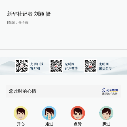
新
[责
新华社记者 刘颖 摄
[责编：任子薇]
您此时的心情
开心
难过
点赞
飘过