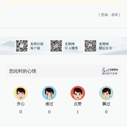
[
责编：袁晴
]
您此时的心情
开心
难过
点赞
飘过
0
0
1
0