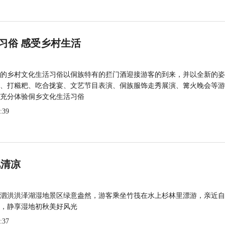
习俗 感受乡村生活
的乡村文化生活习俗以侗族特有的拦门酒迎接游客的到来，并以全新的姿
、打糍粑、吃合拢宴、文艺节目表演、侗族服饰走秀展演、篝火晚会等游
充分体验侗乡文化生活习俗
:39
觅清凉
泗洪洪泽湖湿地景区绿意盎然，游客乘坐竹筏在水上杉林里漂游，亲近自
，静享湿地初秋美好风光
:37