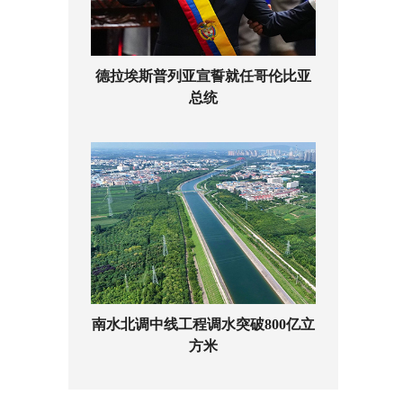
德拉埃斯普列亚宣誓就任哥伦比亚
总统
南水北调中线工程调水突破800亿立
方米