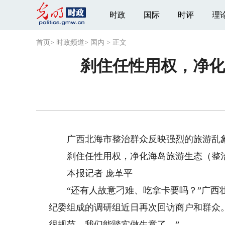
时政
国际
时评
理
首页
>
时政频道
>
国内
>
正文
刹住任性用权，净化
广西北海市整治群众反映强烈的旅游乱
刹住任性用权，净化海岛旅游生态（整治
本报记者 庞革平
“还有人故意刁难、吃拿卡要吗？”广西壮
纪委组成的调研组近日再次回访商户和群众
很规范，我们能踏实做生意了。”