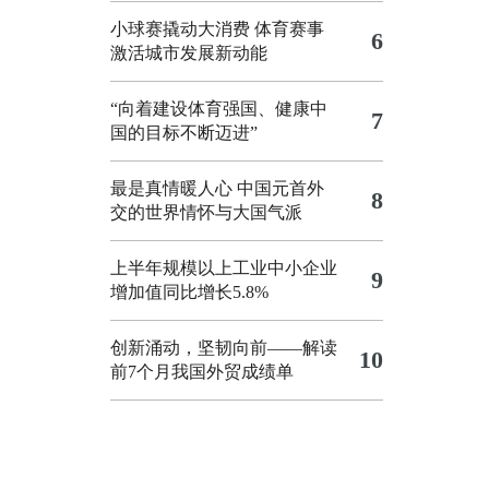
小球赛撬动大消费 体育赛事
6
激活城市发展新动能
“向着建设体育强国、健康中
7
国的目标不断迈进”
最是真情暖人心 中国元首外
8
交的世界情怀与大国气派
上半年规模以上工业中小企业
9
增加值同比增长5.8%
创新涌动，坚韧向前——解读
10
前7个月我国外贸成绩单