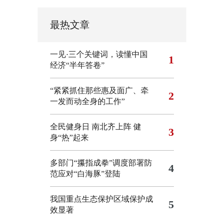
最热文章
一见·三个关键词，读懂中国
1
经济“半年答卷”
“紧紧抓住那些惠及面广、牵
2
一发而动全身的工作”
全民健身日 南北齐上阵 健
3
身“热”起来
多部门“攥指成拳”调度部署防
4
范应对“白海豚”登陆
我国重点生态保护区域保护成
5
效显著