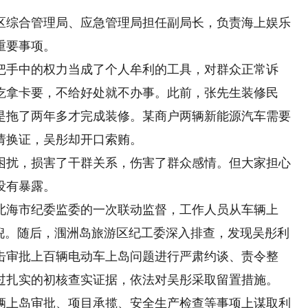
综合管理局、应急管理局担任副局长，负责海上娱乐
重要事项。
手中的权力当成了个人牟利的工具，对群众正常诉
吃拿卡要，不给好处就不办事。此前，张先生装修民
是拖了两年多才完成装修。某商户两辆新能源汽车需要
请换证，吴彤却开口索贿。
扰，损害了干群关系，伤害了群众感情。但大家担心
没有暴露。
海市纪委监委的一次联动监督，工作人员从车辆上
端倪。随后，涠洲岛旅游区纪工委深入排查，发现吴彤利
击审批上百辆电动车上岛问题进行严肃约谈、责令整
过扎实的初核查实证据，依法对吴彤采取留置措施。
上岛审批、项目承揽、安全生产检查等事项上谋取利