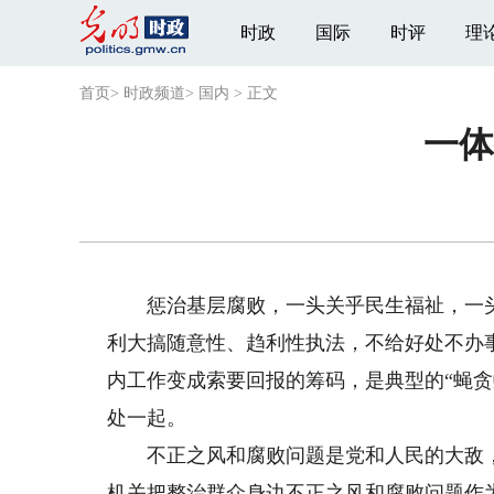
时政
国际
时评
理
首页
>
时政频道
>
国内
>
正文
一体
惩治基层腐败，一头关乎民生福祉，一头
利大搞随意性、趋利性执法，不给好处不办
内工作变成索要回报的筹码，是典型的“蝇
处一起。
不正之风和腐败问题是党和人民的大敌，
机关把整治群众身边不正之风和腐败问题作