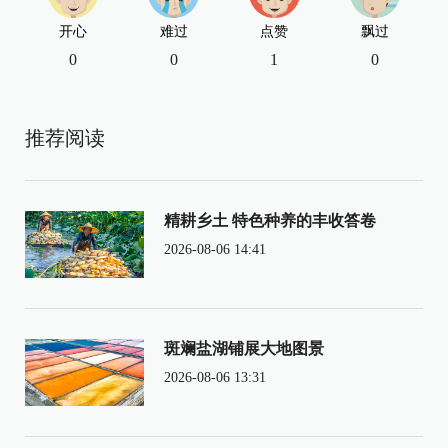
开心
难过
点赞
飘过
0
0
1
0
推荐阅读
精耕乡土 特色种养的丰收答卷
2026-08-06 14:41
斑斓盐湖铺展大地图景
2026-08-06 13:31