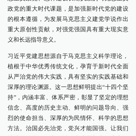
政党的重大时代课题，是加强新时代党的建设
的根本遵循，为发展马克思主义建党学说作出
重大原创性贡献，对强党强国具有重大现实意
义和长远指导意义。
习近平党建思想源自于马克思主义科学理论，
植根于中华优秀传统文化，孕育于新时代全面
从严治党的伟大实践，具有坚实的实践基础和
深厚的理论渊源。这一思想鲜明提出“十四个坚
持”，内涵丰富、体系严密，彰显了坚定的理想
信念、高度的历史主动、鲜明的问题导向、强
烈的使命担当、深厚的为民情怀、科学的思想
方法。治国必先治党，党兴才能国强。让我们