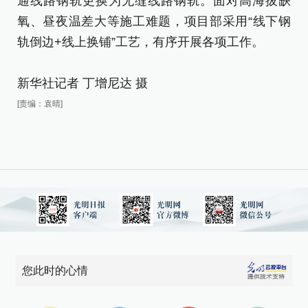
通线路钢轨更换为无缝线路钢轨。面对高海拔缺
氧
氧、昼夜温差大等施工难题，项目部采用“线下钢
轨
轨倒边+线上换铺”工艺，有序开展各项工作。
新
新华社记者 丁增尼达 摄
[责
[责编：袁晴]
您此时的心情