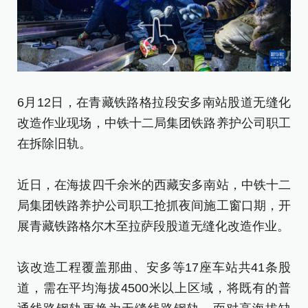
6月12日，在青藏铁路格拉段安多南站股道无缝化
是
改造作业现场，中铁十二局集团铁路养护公司职工
缝
在拆除旧轨。
近
近日，在海拔四千余米的西藏安多南站，中铁十二
局
局集团铁路养护公司职工抢抓夜间施工窗口期，开
展
展青藏铁路格尔木至拉萨段股道无缝化改造作业。
该
该改造工程覆盖那曲、安多等17座车站共41条股
道
道，需在平均海拔4500米以上区域，将既有的普
通