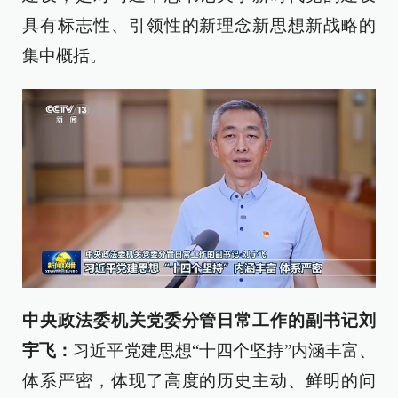
具有标志性、引领性的新理念新思想新战略的
集中概括。
中央政法委机关党委分管日常工作的副书记刘
宇飞：
习近平党建思想“十四个坚持”内涵丰富、
体系严密，体现了高度的历史主动、鲜明的问