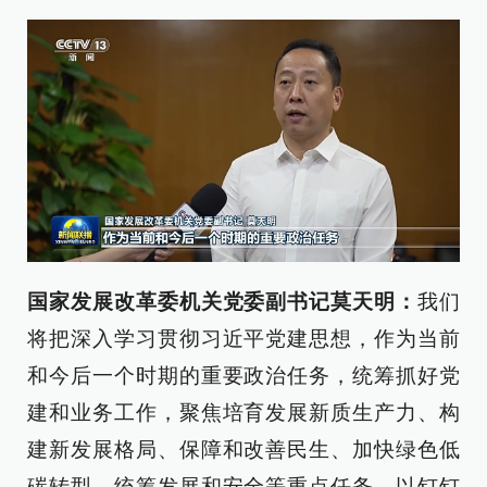
国家发展改革委机关党委副书记莫天明：
我们
将把深入学习贯彻习近平党建思想，作为当前
和今后一个时期的重要政治任务，统筹抓好党
建和业务工作，聚焦培育发展新质生产力、构
建新发展格局、保障和改善民生、加快绿色低
碳转型、统筹发展和安全等重点任务，以钉钉