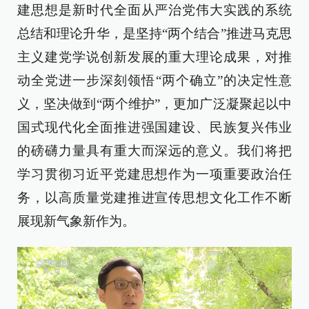
建思想是新时代全面从严治党伟大实践的系统
总结和理论升华，是坚持“两个结合”推进马克思
主义建党学说创新发展的重大理论成果，对推
动全党进一步深刻领悟“两个确立”的决定性意
义，坚决做到“两个维护”，更加广泛凝聚起以中
国式现代化全面推进强国建设、民族复兴伟业
的磅礴力量具有重大而深远的意义。我们将把
学习贯彻习近平党建思想作为一项重要政治任
务，以高质量党建推进宣传思想文化工作不断
展现新气象新作为。