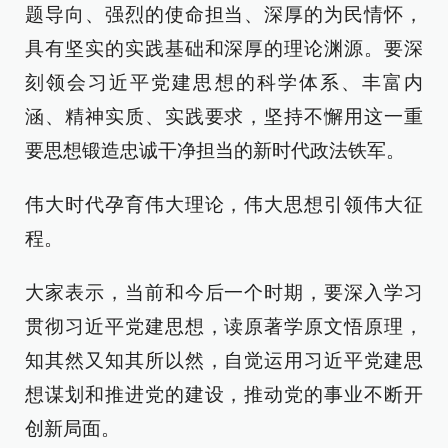
题导向、强烈的使命担当、深厚的为民情怀，
具有坚实的实践基础和深厚的理论渊源。要深
刻领会习近平党建思想的科学体系、丰富内
涵、精神实质、实践要求，坚持不懈用这一重
要思想锻造忠诚干净担当的新时代政法铁军。
伟大时代孕育伟大理论，伟大思想引领伟大征
程。
大家表示，当前和今后一个时期，要深入学习
贯彻习近平党建思想，读原著学原文悟原理，
知其然又知其所以然，自觉运用习近平党建思
想谋划和推进党的建设，推动党的事业不断开
创新局面。