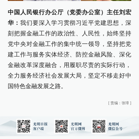
中国人民银行办公厅（党委办公室）主任刘宏
华：
我们要深入学习贯彻习近平党建思想，深
刻把握金融工作的政治性、人民性，始终坚持
党中央对金融工作的集中统一领导，坚持把党
建工作与服务实体经济、防控金融风险、深化
金融改革深度融合，用履职尽责的实际行动，
全力服务经济社会发展大局，坚定不移走好中
国特色金融发展之路。
[
责编：张璋
]