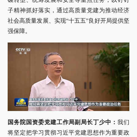
子精神抓好落实，通过高质量党建为推动经济
社会高质量发展、实现“十五五”良好开局提供坚
强保障。
国务院国资委党建工作局副局长丁少中：
我们
将坚定把学习贯彻习近平党建思想作为重要政