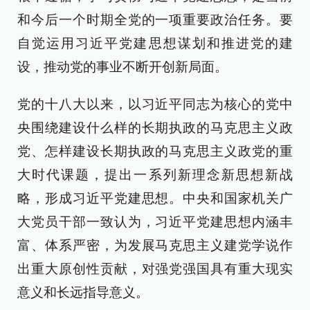
和今后一个时期全党的一项重要政治任务。要
自觉运用习近平党建思想谋划和推进党的建
设，推动党的事业不断开创新局面。
党的十八大以来，以习近平同志为核心的党中
央围绕建设什么样的长期执政的马克思主义政
党、怎样建设长期执政的马克思主义政党的重
大时代课题，提出一系列新理念新思想新战
略，形成习近平党建思想。中央和国家机关广
大党员干部一致认为，习近平党建思想内涵丰
富、体系严密，为发展马克思主义建党学说作
出重大原创性贡献，对强党强国具有重大现实
意义和长远指导意义。