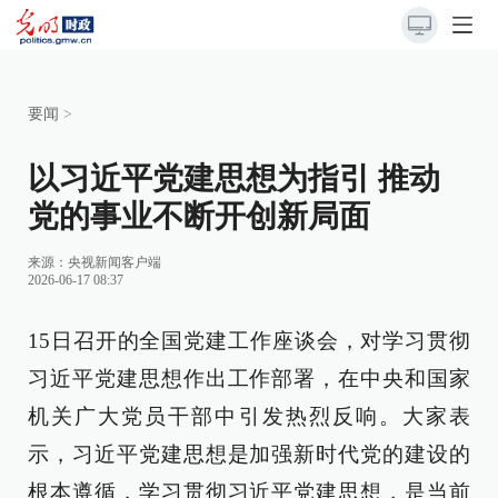
要闻
>
以习近平党建思想为指引 推动
党的事业不断开创新局面
来源：
央视新闻客户端
2026-06-17 08:37
15日召开的全国党建工作座谈会，对学习贯彻
习近平党建思想作出工作部署，在中央和国家
机关广大党员干部中引发热烈反响。大家表
示，习近平党建思想是加强新时代党的建设的
根本遵循，学习贯彻习近平党建思想，是当前