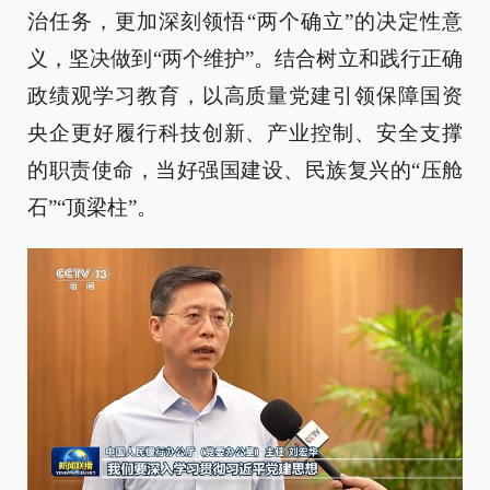
治任务，更加深刻领悟“两个确立”的决定性意
义，坚决做到“两个维护”。结合树立和践行正确
政绩观学习教育，以高质量党建引领保障国资
央企更好履行科技创新、产业控制、安全支撑
的职责使命，当好强国建设、民族复兴的“压舱
石”“顶梁柱”。