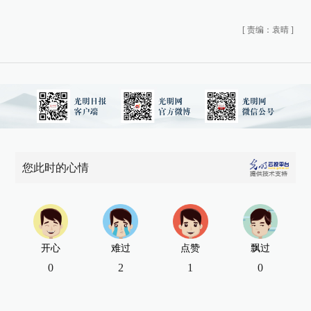
[
责编：袁晴
]
您此时的心情
开心
难过
点赞
飘过
0
2
1
0