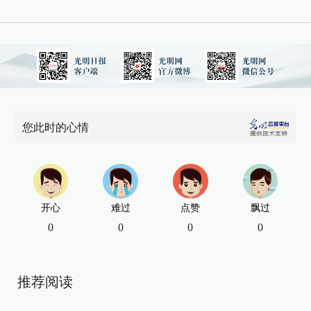
您此时的心情
开心
难过
点赞
飘过
0
0
0
0
推荐阅读