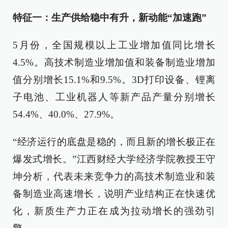
特征一：生产供给稳中有升，新动能“加速跑”
5月份，全国规模以上工业增加值同比增长
4.5%。高技术制造业增加值和装备制造业增加
值分别增长15.1%和9.5%。3D打印设备、锂离
子电池、工业机器人等新产品产量分别增长
54.4%、40.0%、27.9%。
“经济运行的底盘是稳的，而且新的增长极正在
爆发式增长。”江西财经大学经济学院教授王守
坤分析，代表未来竞争力的高技术制造业和装
备制造业高速增长，说明产业结构正在快速优
化，新质生产力正在成为拉动增长的强劲引