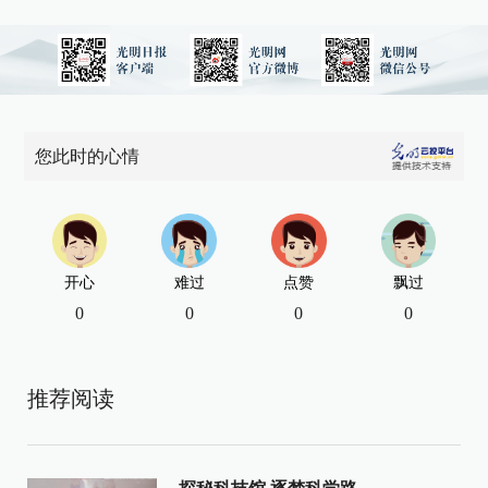
您此时的心情
开心
难过
点赞
飘过
0
0
0
0
推荐阅读