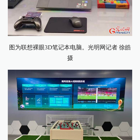
图为联想裸眼3D笔记本电脑。光明网记者 徐皓
摄