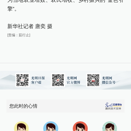
为
为当地农业增效、农民增收、乡村振兴的“金色引
擎
擎”。
新
新华社记者 唐奕 摄
[责
[责编：茹行止]
您此时的心情