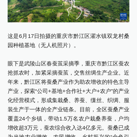
6
这是6月17日拍摄的重庆市黔江区濯水镇双龙村桑
桑
园种植基地（无人机照片）。
眼
眼下是武陵山区春蚕茧采摘季，重庆市黔江区蚕农
抢
抢抓农时，加紧采摘蚕茧，交售丝绸生产企业。近
年
年来，黔江区将蚕桑产业作为助农增收的特色主导
产
产业，探索“公司+基地+合作社+大户+农户”的产业
化
化经营模式，形成集栽桑、养蚕、缫丝、织绸、服
装
装生产于一体的全产业链条。目前，全区蚕桑产业
覆
覆盖24个乡镇，带动1.5万名农户栽桑养蚕，户均
增
增收超3万元，蚕农综合收入达4亿多元。蚕桑已成