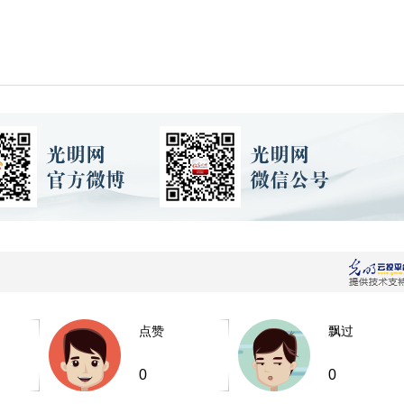
点赞
飘过
0
0