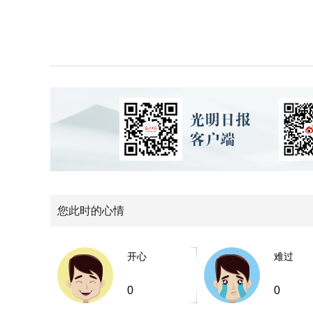
您此时的心情
开心
难过
0
0