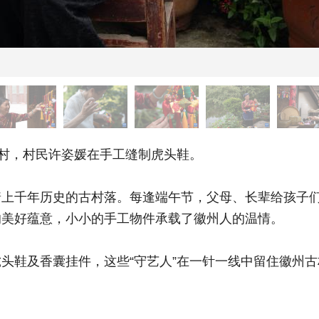
村，村民许姿媛在手工缝制虎头鞋。
千年历史的古村落。每逢端午节，父母、长辈给孩子们
的美好蕴意，小小的手工物件承载了徽州人的温情。
鞋及香囊挂件，这些“守艺人”在一针一线中留住徽州古