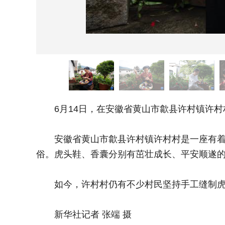
6月14日，在安徽省黄山市歙县许村镇许村
安徽省黄山市歙县许村镇许村村是一座有着上
俗。虎头鞋、香囊分别有茁壮成长、平安顺遂
如今，许村村仍有不少村民坚持手工缝制虎头
新华社记者 张端 摄