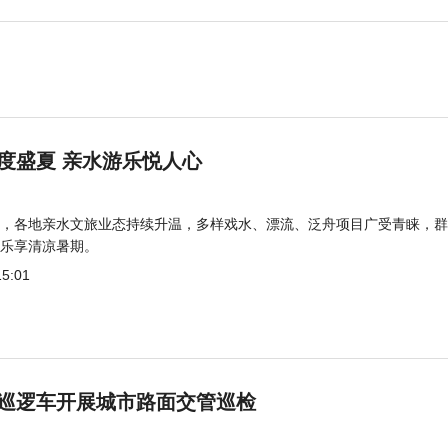
度盛夏 亲水游乐悦人心
，各地亲水文旅业态持续升温，多样戏水、漂流、泛舟项目广受青睐，群
乐享清凉暑期。
15:01
巡逻车开展城市路面交管巡检