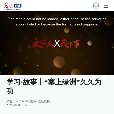
This
is
a
The media could not be loaded, either because the server or
modal
window.
network failed or because the format is not supported.
学习·故事丨“塞上绿洲”久久为
功
来源：
人民网-中国共产党新闻网
2026-06-18 15:56