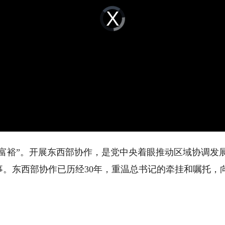
Video
Player
is
loading.
裕”。开展东西部协作，是党中央着眼推动区域协调发
事。东西部协作已历经30年，重温总书记的牵挂和嘱托，