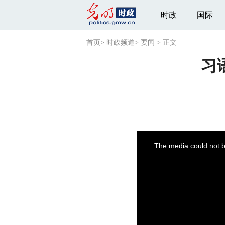
时政
国际
首页
>
时政频道
>
要闻
>
正文
习
This
is
a
The media could not be
modal
window.