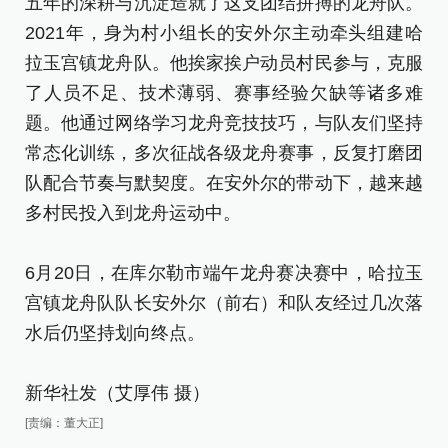
五年的深耕与沉淀造就了这支团结拼搏的龙舟队。
2021年，身为村小组长的安外尔主动牵头组建哈
拉玉宫镇龙舟队。他挨家挨户动员村民参与，克服
了人员不足、技术薄弱、赛事经验欠缺等诸多难
题。他通过网络学习龙舟竞技技巧，与队友们坚持
常态化训练，多次征战各级龙舟赛事，反复打磨团
队配合节奏与默契度。在安外尔的带动下，越来越
多村民投入到龙舟运动中。
6月20日，在库尔勒市端午龙舟赛决赛中，哈拉玉
宫镇龙舟队队长安外尔（前右）和队友经过几次落
水后仍坚持划向终点。
新华社发（艾厚伟 摄）
[责编：董大正]