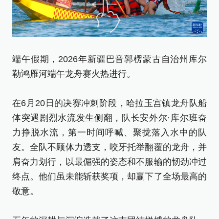
端午假期，2026年新疆巴音郭楞蒙古自治州库尔
端
勒鸿雁河端午龙舟赛火热进行。
勒
在6月20日的决赛冲刺阶段，哈拉玉宫镇龙舟队船
新
体突遇剧烈水流发生侧翻，队长安外尔·库尔班奋
[责
力挣脱水流，第一时间呼喊、聚拢落入水中的队
友。全队不顾体力透支，咬牙托举翻覆的龙舟，并
肩奋力划行，以最倔强的姿态和不服输的韧劲冲过
终点。他们虽未能斩获奖项，却赢下了全场最高的
敬意。