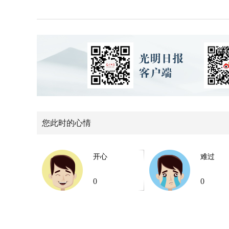
您此时的心情
开心
难过
0
0