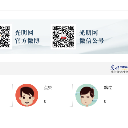
点赞
飘过
0
0