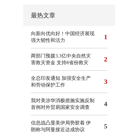
最热文章
向新向优向好！中国经济展现
1
强大韧性和活力
两部门预拨3.3亿中央自然灾
2
害救灾资金 支持8省份救灾
全总印发通知 加强安全生产
3
和劳动保护工作
我对美涉华消极措施实施反制
4
首例对外贸易国家安全调查
信息战凸显美伊局势胶着
伊
5
朗称与阿曼接近达成协议