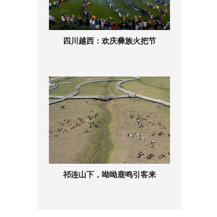
四川越西：欢庆彝族火把节
祁连山下，呦呦鹿鸣引客来