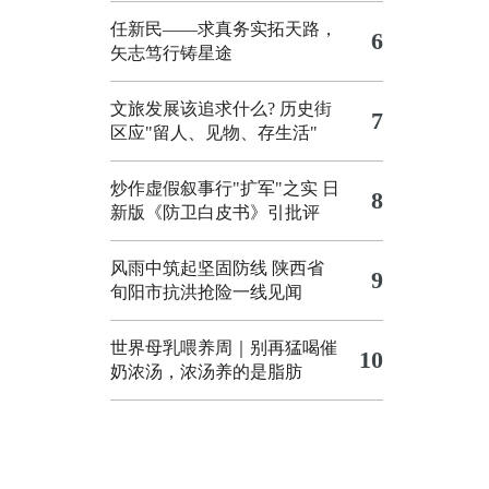
任新民——求真务实拓天路，
6
矢志笃行铸星途
文旅发展该追求什么?
历史街
7
区应"留人、见物、存生活"
炒作虚假叙事行"扩军"之实
日
8
新版《防卫白皮书》引批评
风雨中筑起坚固防线 陕西省
9
旬阳市抗洪抢险一线见闻
世界母乳喂养周｜别再猛喝催
10
奶浓汤，浓汤养的是脂肪