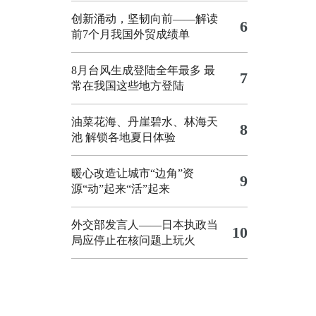
创新涌动，坚韧向前——解读
6
前7个月我国外贸成绩单
8月台风生成登陆全年最多 最
7
常在我国这些地方登陆
油菜花海、丹崖碧水、林海天
8
池 解锁各地夏日体验
暖心改造让城市“边角”资
9
源“动”起来“活”起来
外交部发言人——日本执政当
10
局应停止在核问题上玩火