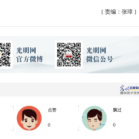
[
责编：张璋
]
点赞
飘过
0
0