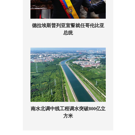
德拉埃斯普列亚宣誓就任哥伦比亚
总统
南水北调中线工程调水突破800亿立
方米