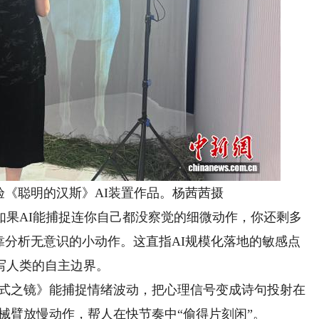
聪明的汉斯》AI装置作品。杨茜茜摄
AI能捕捉连你自己都没察觉的细微动作，你还剩多
靠分析无意识的小动作。这直指AI规模化落地的敏感点
写人类的自主边界。
式之镜》能捕捉情绪波动，把心理信号变成诗句投射在
械臂放慢动作，帮人在快节奏中“偷得片刻闲”。