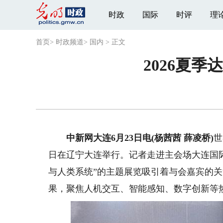
时政
国际
时评
理
首页
>
时政频道
>
国内
>
正文
2026夏
中新网大连6月23日电(杨茜茜 薛凌桥)
世
日在辽宁大连举行。记者走进主会场大连国
与人类系统”的主题展览吸引着与会嘉宾的
果，聚焦人机交互、智能感知、数字创新等