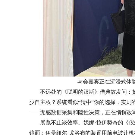
与会嘉宾正在沉浸式体验《
不远处的《聪明的汉斯》借典故发问：如果
少自主权？系统看似“猜中”你的选择，实则
——无感数据采集和隐性决策，正在悄悄改
展览不止谈效率。妮娜·拉伊契奇的《仪
镜面；伊曼纽尔·戈洛布的装置用脑电波让机