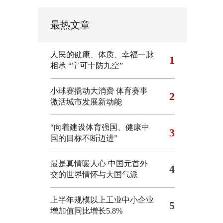
最热文章
人民的健康、体质、幸福一脉
1
相承
“宁可十防九空”
小球赛撬动大消费 体育赛事
2
激活城市发展新动能
“向着建设体育强国、健康中
3
国的目标不断迈进”
最是真情暖人心 中国元首外
4
交的世界情怀与大国气派
上半年规模以上工业中小企业
5
增加值同比增长5.8%