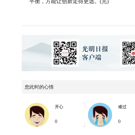
平衡，方能让创新走得更远。(完)
您此时的心情
开心
难过
0
0