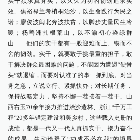
实干须求真务实，以久久为功的韧劲追求实
效。焦裕禄兰考植桐治沙，以生命践行为民之
诺；廖俊波闽北奔波扶贫，以脚步丈量民生冷
暖；杨善洲扎根荒山，以不渝初心染绿群
山……他们的实干都有一股迎难而上、锲而不
舍的韧劲。实干，就要敢于挑最重的担子，敢
于解决群众最困难的问题，不能因为遭遇“硬骨
头”就退缩，而要对认准了的事一抓到底。对当
务之急，立说立行、紧抓快办；对长期任务，
保持战略定力，坚持不懈一茬接着一茬干。山
西右玉70余年接力推进治沙造林、浙江“千万工
程”20多年锚定建设和美乡村，这些载入史册的
成绩，都是一代又一代人真抓实干、接力奋斗
的成果，生动诠释了“功成不必在我”的境界