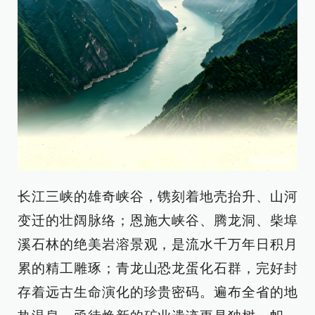
长江三峡的雄奇峡谷，镌刻着地壳抬升、山河
变迁的壮阔脉络；恩施大峡谷、腾龙洞、柴埠
溪石林的绝美岩溶景观，是流水千万年日积月
累的精工雕琢；青龙山恐龙蛋化石群，完好封
存着远古生命演化的珍贵密码。遍布全省的地