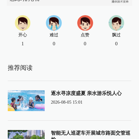
开心
难过
点赞
飘过
1
0
0
0
推荐阅读
逐水寻凉度盛夏 亲水游乐悦人心
2026-08-05 15:01
智能无人巡逻车开展城市路面交管巡