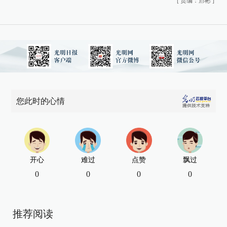
[
责编：邢彬
]
您此时的心情
开心
难过
点赞
飘过
0
0
0
0
推荐阅读