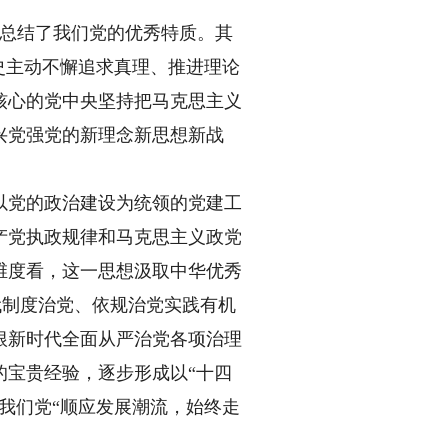
刻总结了我们党的优秀特质。其
史主动不懈追求真理、推进理论
核心的党中央坚持把马克思主义
兴党强党的新理念新思想新战
党的政治建设为统领的党建工
产党执政规律和马克思主义政党
维度看，这一思想汲取中华优秀
代制度治党、依规治党实践有机
根新时代全面从严治党各项治理
的宝贵经验，逐步形成以“十四
我们党“顺应发展潮流，始终走