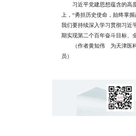
习近平党建思想蕴含的高度历
上，“勇担历史使命，始终掌
我们要持续深入学习贯彻习近
期实现第二个百年奋斗目标、
（作者黄知伟 为天津医科大
员）