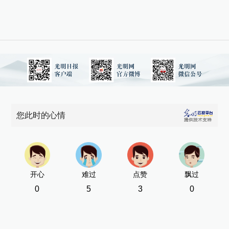
您此时的心情
开心
难过
点赞
飘过
0
5
3
0