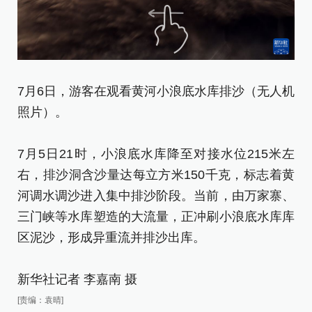
7
7月6日，游客在观看黄河小浪底水库排沙（无人机
片
照片）。
7
7月5日21时，小浪底水库降至对接水位215米左
右
右，排沙洞含沙量达每立方米150千克，标志着黄
河
河调水调沙进入集中排沙阶段。当前，由万家寨、
三
三门峡等水库塑造的大流量，正冲刷小浪底水库库
区
区泥沙，形成异重流并排沙出库。
新
新华社记者 李嘉南 摄
[责
[责编：袁晴]