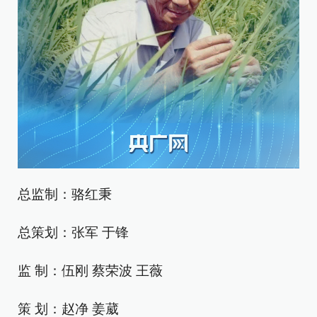
总监制：骆红秉
总策划：张军 于锋
监 制：伍刚 蔡荣波 王薇
策 划：赵净 姜葳