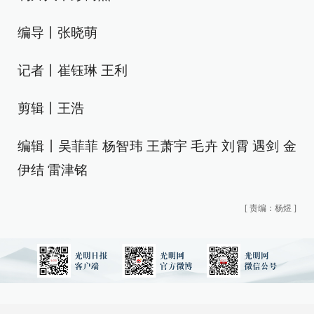
编导丨张晓萌
记者丨崔钰琳 王利
剪辑丨王浩
编辑丨吴菲菲 杨智玮 王萧宇 毛卉 刘霄 遇剑 金
伊结 雷津铭
[
责编：杨煜
]