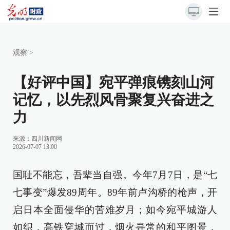
观察
>
【好评中国】宛平弹痕镌刻山河
记忆，以先烈风骨聚复兴奋进之
力
来源：
四川新闻网
2026-07-07 13:00
国耻不能忘，吾辈当自强。今年7月7日，是“七
七事变”爆发89周年。89年前卢沟桥的枪声，开
启日本全面侵华的苦难岁月；如今宛平城游人
如织，高铁穿城而过，烟火寻常的和平图景，