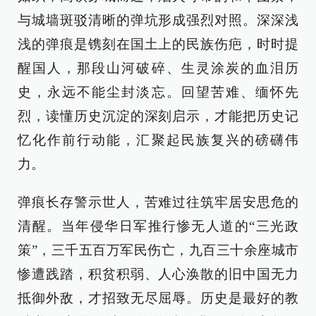
与城墙斑驳清晰的弹坑形成强烈对照。深深浅
浅的弹痕是镌刻在国土上的民族伤疤，时时提
醒国人，那段山河破碎、生灵涂炭的血泪历
史，永远不能尘封淡忘。回望苦难、缅怀先
烈，读懂历史沉淀的深刻启示，才能把历史记
忆化作前行动能，汇聚起民族复兴的磅礴伟
力。
弹痕长存警示世人，苦难过往筑牢居安思危的
清醒。当年侵华日军推行惨无人道的“三光政
策”，三千五百万军民伤亡，九百三十余座城市
惨遭践踏，积贫积弱、人心涣散的旧中国无力
抵御外敌，才招致无尽屈辱。历史是最好的教