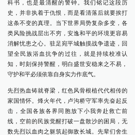
科书，也是最清醒的警钟。我们铭记这段历
史，并非执着于仇恨，而是看清落后就要挨打
这条不变的真理。当下世界局势复杂多变，各
类风险挑战层出不穷，安逸和平的环境更容易
消解忧患之心。驻足宛平城触摸战争遗迹，回
望全民族浴血抗争的过往，就是持续校准认
知，时刻保持警醒，明白盛世安稳来之不易，
守护和平必须依靠自身实力作底气。
先烈热血铸就脊梁，红色风骨根植代代相传的
家国情怀。烽火年代，卢沟桥守军率先奋起反
击，全国各族各界同胞放下小我奔赴救亡前
线，空前的民族觉醒打破一盘散沙的困局，无
数先烈以血肉之躯筑起御敌长城。先辈们舍生