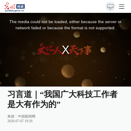
This
is
a
The media could not be loaded, either because the server or
modal
window.
network failed or because the format is not supported.
习言道｜“我国广大科技工作者
是大有作为的”
来源：
中国新闻网
2026-07-07 19:50