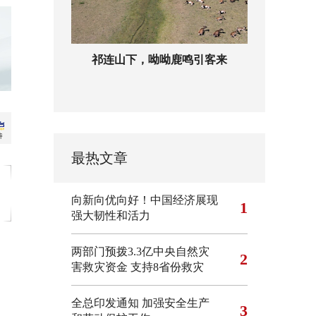
祁连山下，呦呦鹿鸣引客来
最热文章
向新向优向好！中国经济展现
1
强大韧性和活力
两部门预拨3.3亿中央自然灾
2
害救灾资金 支持8省份救灾
全总印发通知 加强安全生产
3