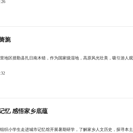
:26
旖旎
里地区措勤县扎日南木错，作为国家级湿地，高原风光壮美，吸引游人观
:32
记忆 感悟家乡底蕴
组织小学生走进城市记忆馆开展暑期研学，了解家乡人文历史，探寻本土