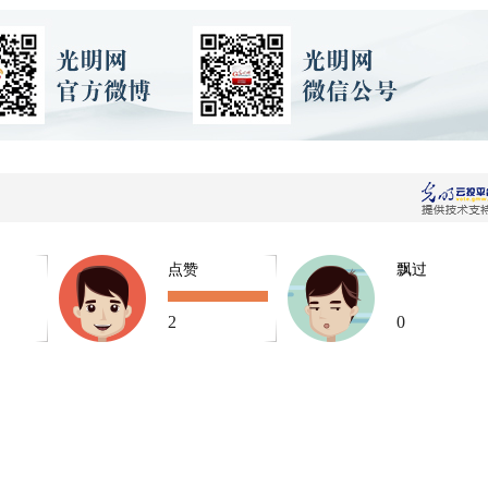
点赞
飘过
2
0