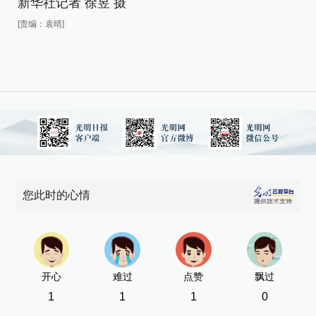
新华社记者 徐昱 摄
新
[责编：袁晴]
[责
您此时的心情
开心
难过
点赞
飘过
1
1
1
0