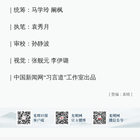
｜统筹：马学玲 阚枫
｜执笔：袁秀月
｜审校：孙静波
｜视觉：张舰元 李伊璐
｜中国新闻网“习言道”工作室出品
[
责编：袁晴
]