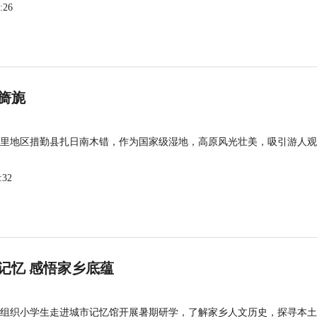
:26
旖旎
里地区措勤县扎日南木错，作为国家级湿地，高原风光壮美，吸引游人观
:32
记忆 感悟家乡底蕴
组织小学生走进城市记忆馆开展暑期研学，了解家乡人文历史，探寻本土