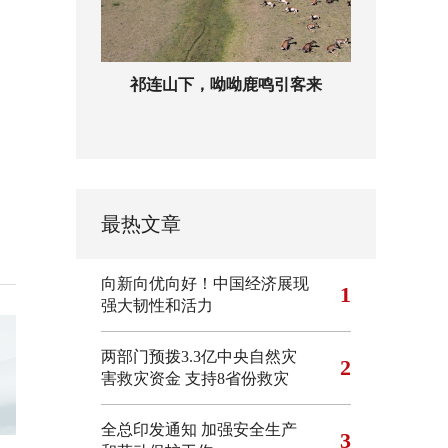
祁连山下，呦呦鹿鸣引客来
最热文章
向新向优向好！中国经济展现
1
强大韧性和活力
两部门预拨3.3亿中央自然灾
2
害救灾资金 支持8省份救灾
全总印发通知 加强安全生产
3