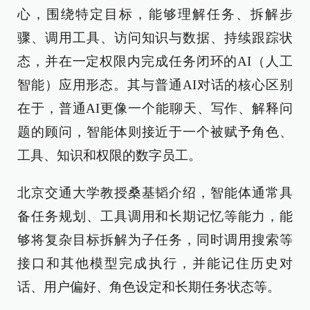
心，围绕特定目标，能够理解任务、拆解步
骤、调用工具、访问知识与数据、持续跟踪状
态，并在一定权限内完成任务闭环的AI（人工
智能）应用形态。其与普通AI对话的核心区别
在于，普通AI更像一个能聊天、写作、解释问
题的顾问，智能体则接近于一个被赋予角色、
工具、知识和权限的数字员工。
北京交通大学教授桑基韬介绍，智能体通常具
备任务规划、工具调用和长期记忆等能力，能
够将复杂目标拆解为子任务，同时调用搜索等
接口和其他模型完成执行，并能记住历史对
话、用户偏好、角色设定和长期任务状态等。