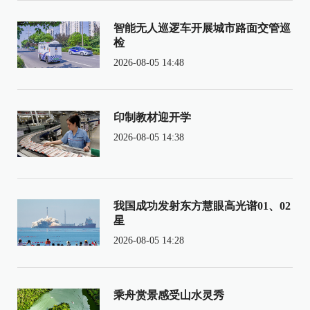
智能无人巡逻车开展城市路面交管巡
检
2026-08-05 14:48
印制教材迎开学
2026-08-05 14:38
我国成功发射东方慧眼高光谱01、02
星
2026-08-05 14:28
乘舟赏景感受山水灵秀