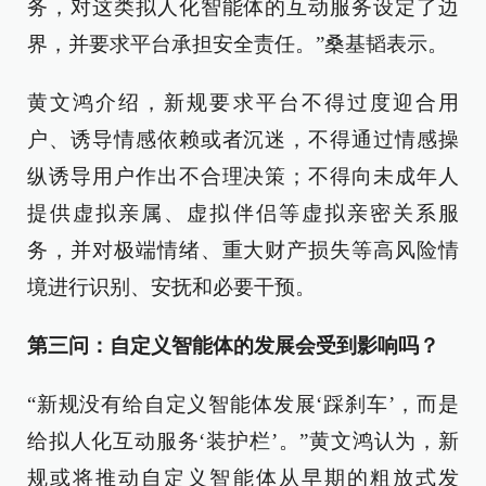
务，对这类拟人化智能体的互动服务设定了边
界，并要求平台承担安全责任。”桑基韬表示。
黄文鸿介绍，新规要求平台不得过度迎合用
户、诱导情感依赖或者沉迷，不得通过情感操
纵诱导用户作出不合理决策；不得向未成年人
提供虚拟亲属、虚拟伴侣等虚拟亲密关系服
务，并对极端情绪、重大财产损失等高风险情
境进行识别、安抚和必要干预。
第三问：自定义智能体的发展会受到影响吗？
“新规没有给自定义智能体发展‘踩刹车’，而是
给拟人化互动服务‘装护栏’。”黄文鸿认为，新
规或将推动自定义智能体从早期的粗放式发