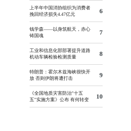
上半年中国消协组织为消费者
6
挽回经济损失4.47亿元
钱学森——以身筑航天，赤心
7
铸国魂
工业和信息化部部署提升道路
8
机动车辆检验检测质量
特朗普：霍尔木兹海峡很快开
9
放 否则伊朗将遭打击
《全国地质灾害防治"十五
10
五"实施方案》公布 有何转变