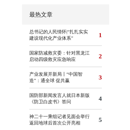
最热文章
总书记的人民情怀|“扎扎实实
1
建设现代化产业体系”
国家防减救灾委：针对黑龙江
2
启动四级救灾应急响应
产业发展开新局丨“中国智
3
造”：通全球 促共赢
国防部新闻发言人就日本新版
4
《防卫白皮书》答问
神二十一乘组记者见面会举行
5
返回地球后首次公开亮相