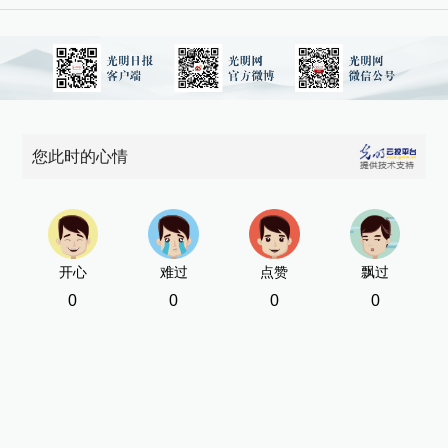
7
年
7
您此时的心情
人
新
[责
开心
难过
点赞
飘过
0
0
0
0