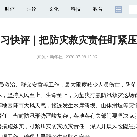
时评
理论
文化
科技
教育
学习快评｜把防灾救灾责任盯紧压
来源：
新华社
2026-07-08 15:06
救治、群众安置等工作，最大限度减少人员伤亡，防范次
示，坚持人民至上、生命至上，为坚决打赢防汛救灾这场
因降雨大风天气，接连发生水库溃坝、山体滑坡等灾情
责任。当前防汛形势严峻复杂，各地各有关部门要坚决克
署措施落实，盯紧压实防灾救灾责任，深入开展风险隐患
各项工作，确保人民群众生命财产安全。