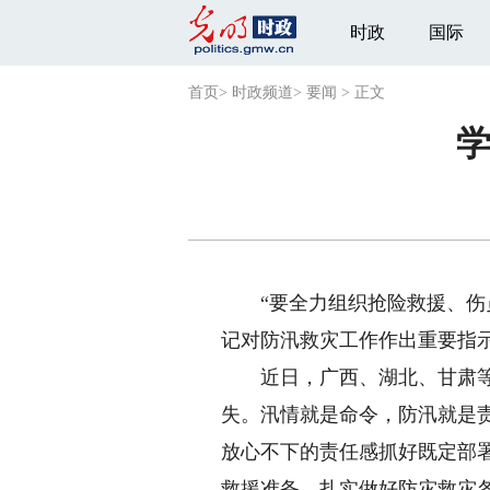
时政
国际
首页
>
时政频道
>
要闻
>
正文
“要全力组织抢险救援、伤员
记对防汛救灾工作作出重要指
近日，广西、湖北、甘肃等地
失。汛情就是命令，防汛就是
放心不下的责任感抓好既定部
救援准备，扎实做好防灾救灾