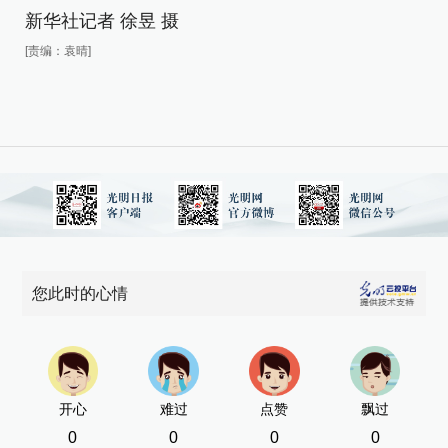
新
新华社记者 徐昱 摄
[责
[责编：袁晴]
您此时的心情
开心
难过
点赞
飘过
0
0
0
0