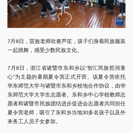
7
7月8日，苗族老师吹奏芦笙，孩子们身着民族服装
一
一起跳舞，感受少数民族文化。
7
7月8日，浙江省诸暨市东和乡以“智汇民族哲润童
心
心”为主题的暑期夏令营正式开营。该夏令营依托
华
华东师范大学与诸暨市东和乡校地合作协议，由华
东
东师范大学大学生志愿者、东和乡中心学校教师志
愿
愿者和诸暨市民族团结进步促进会志愿者共同担任
夏
夏令营老师，吸引了东和乡当地30多名孩子以及外
来
来务工人员子女参加。