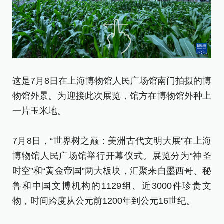
7
这是7月8日在上海博物馆人民广场馆南门拍摄的博
展
物馆外景。为迎接此次展览，馆方在博物馆外种上
一片玉米地。
7
博
7月8日，“世界树之巅：美洲古代文明大展”在上海
时
博物馆人民广场馆举行开幕仪式。展览分为“神圣
鲁
时空”和“黄金帝国”两大板块，汇聚来自墨西哥、秘
物
鲁和中国文博机构的1129组、近3000件珍贵文
物，时间跨度从公元前1200年到公元16世纪。
展